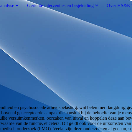
analyse
Gerichte interventies en begeleiding
Over HS&E
, gezondheid en psychosociale arbeidsbelasting: wat belemmert langduri
e en bovenal geaccepteerde aanpak die aansluit bij de behoefte van je me
ullie verzuimkenmerken, oorzaken van uitval en koppelen deze aan bewe
waarde van de functie, et cetera. Dit geldt ook voor de uitkomsten va
medisch onderzoek (PMO). Veelal zijn deze onderzoeken al gedaan, s