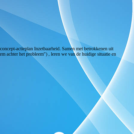
n concept-actieplan Inzetbaarheid. Samen met betrokkenen uit
m achter het probleem") , leren we van de huidige situatie en