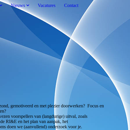
Nieuws
Vacatures
Contact
g gezond, gemotiveerd en met plezier doorwerken? Focus en
nsen?
zen voorspellers van (langdurige) uitval, zoals
n de RI&E en het plan van aanpak, het
oms doen we (aanvullend) onderzoek voor je.