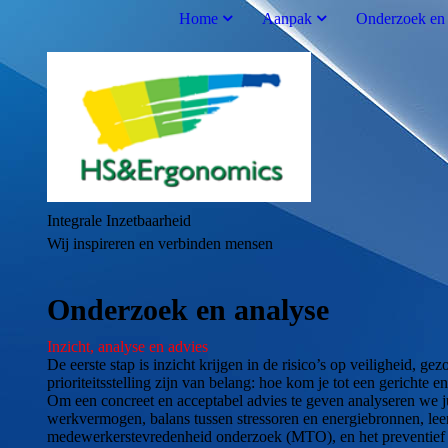
Home
Aanpak
Onderzoek en 
Integrale Inzetbaarheid
Wij inspireren en verbinden mensen
Onderzoek en analyse
Inzicht, analyse en advies
De eerste stap is inzicht krijgen in de risico’s op veiligheid
prioriteitsstelling zijn van belang: hoe kom je tot een gericht
Om een concreet en acceptabel advies te geven analyseren we j
werkvermogen, balans tussen stressoren en energiebronnen, leer
medewerkerstevredenheid onderzoek (MTO), en het preventief 