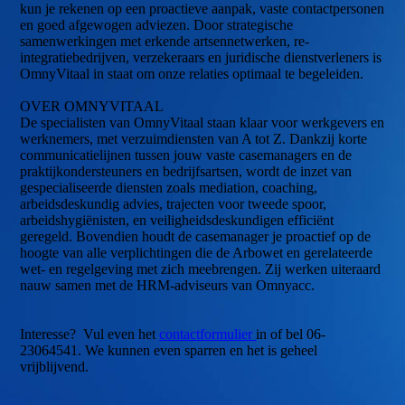
kun je rekenen op een proactieve aanpak, vaste contactpersonen
en goed afgewogen adviezen. Door strategische
samenwerkingen met erkende artsennetwerken, re-
integratiebedrijven, verzekeraars en juridische dienstverleners is
OmnyVitaal in staat om onze relaties optimaal te begeleiden.
OVER OMNYVITAAL
De specialisten van OmnyVitaal staan klaar voor werkgevers en
werknemers, met verzuimdiensten van A tot Z. Dankzij korte
communicatielijnen tussen jouw vaste casemanagers en de
praktijkondersteuners en bedrijfsartsen, wordt de inzet van
gespecialiseerde diensten zoals mediation, coaching,
arbeidsdeskundig advies, trajecten voor tweede spoor,
arbeidshygiënisten, en veiligheidsdeskundigen efficiënt
geregeld. Bovendien houdt de casemanager je proactief op de
hoogte van alle verplichtingen die de Arbowet en gerelateerde
wet- en regelgeving met zich meebrengen. Zij werken uiteraard
nauw samen met de HRM-adviseurs van Omnyacc.
Interesse? Vul even het
contactformulier
in of bel 06-
23064541. We kunnen even sparren en het is geheel
vrijblijvend.