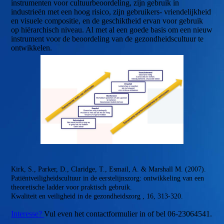
instrumenten voor cultuurbeoordeling, zijn gebruik in
industrieën met een hoog risico, zijn gebruikers- vriendelijkheid
en visuele compositie, en de geschiktheid ervan voor gebruik
op hiërarchisch niveau. Al met al een goede basis om een ​​nieuw
instrument voor de beoordeling van de gezondheidscultuur te
ontwikkelen.
Kirk, S., Parker, D., Claridge, T., Esmail, A. & Marshall M. (2007).
Patiëntveiligheidscultuur in de eerstelijnszorg: ontwikkeling van een
theoretische ladder voor praktisch gebruik.
Kwaliteit en veiligheid in de gezondheidszorg , 16, 313-320.
Interesse?
Vul even het contactformulier in of bel 06-23064541.